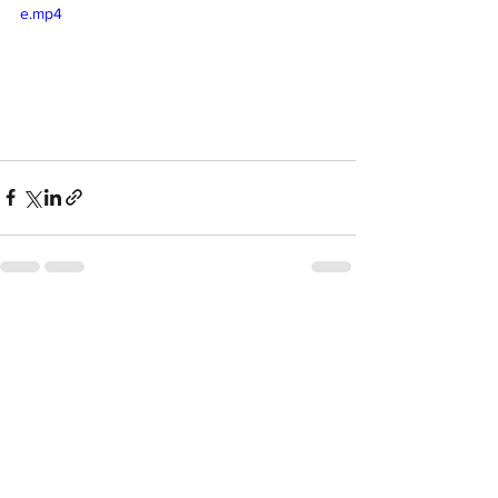
e.mp4
Ver todo
Entradas recientes