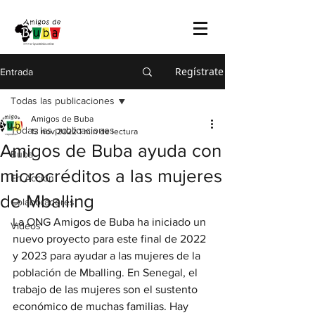
Regístrate
Entrada
Todas las publicaciones
Amigos de Buba
Todas las publicaciones
13 nov 2022
1 min de lectura
Amigos de Buba ayuda con
Buba
microcréditos a las mujeres
En Acción
de Mballing
Colaboradores
La ONG Amigos de Buba ha iniciado un 
Videos
nuevo proyecto para este final de 2022 
y 2023 para ayudar a las mujeres de la 
población de Mballing. En Senegal, el 
trabajo de las mujeres son el sustento 
económico de muchas familias. Hay 