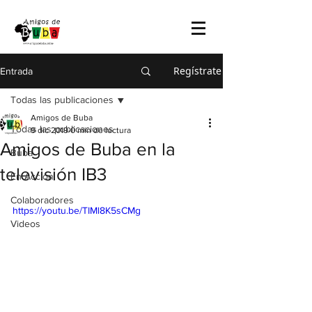
Regístrate
Entrada
Todas las publicaciones
Amigos de Buba
Todas las publicaciones
9 dic 2019
0 min de lectura
Amigos de Buba en la
Buba
televisión IB3
En Acción
Colaboradores
https://youtu.be/TIMl8K5sCMg
Videos