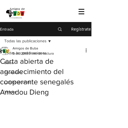
Regístrate
Entrada
Todas las publicaciones
Amigos de Buba
Todas las publicaciones
5 dic 2019
3 min de lectura
Carta abierta de
Buba
agradecimiento del
En Acción
cooperante senegalés
Colaboradores
Amadou Dieng
Videos