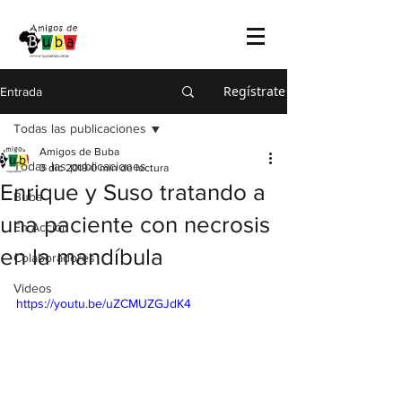
Regístrate
Entrada
Todas las publicaciones
Amigos de Buba
Todas las publicaciones
3 dic 2019
0 min de lectura
Enrique y Suso tratando a
Buba
una paciente con necrosis
En Acción
en la mandíbula
Colaboradores
Videos
https://youtu.be/uZCMUZGJdK4