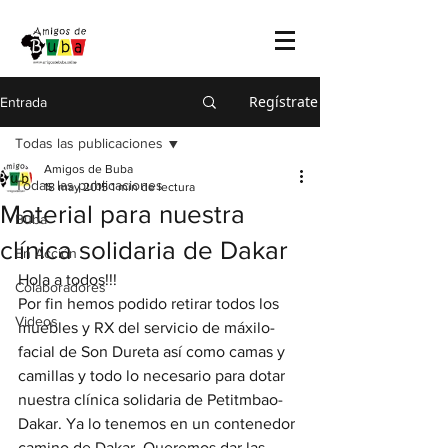
Regístrate
Entrada
Todas las publicaciones
Amigos de Buba
Todas las publicaciones
18 may 2015
1 min de lectura
Material para nuestra
Buba
clínica solidaria de Dakar
En Acción
Hola a todos!!!
Colaboradores
Por fin hemos podido retirar todos los 
Videos
muebles y RX del servicio de máxilo-
facial de Son Dureta así como camas y 
camillas y todo lo necesario para dotar 
nuestra clínica solidaria de Petitmbao-
Dakar. Ya lo tenemos en un contenedor 
camino de Dakar. Queremos dar las 