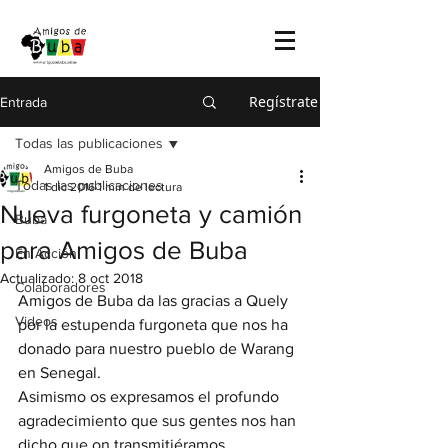
Regístrate
Entrada
Todas las publicaciones
Amigos de Buba
Todas las publicaciones
1 dic 2016
1 min de lectura
Nueva furgoneta y camión
Buba
para Amigos de Buba
En Acción
Actualizado:
8 oct 2018
Colaboradores
Amigos de Buba da las gracias a Quely 
Videos
por la estupenda furgoneta que nos ha 
donado para nuestro pueblo de Warang 
en Senegal.
Asimismo os expresamos el profundo 
agradecimiento que sus gentes nos han 
dicho que on transmitiéramos 