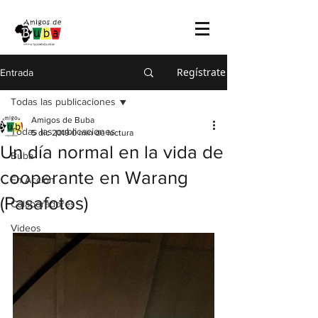
Regístrate
Entrada
Todas las publicaciones
Amigos de Buba
Todas las publicaciones
5 dic 2019
0 min de lectura
Un día normal en la vida de
Buba
cooperante en Warang
En Acción
(Pasafotos)
Colaboradores
Videos