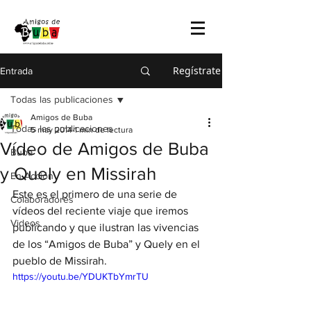
Regístrate
Entrada
Todas las publicaciones
Amigos de Buba
Todas las publicaciones
5 may 2014
1 min de lectura
Vídeo de Amigos de Buba
Buba
y Quely en Missirah
En Acción
Este es el primero de una serie de 
Colaboradores
vídeos del reciente viaje que iremos 
Videos
publicando y que ilustran las vivencias 
de los “Amigos de Buba” y Quely en el 
pueblo de Missirah.
https://youtu.be/YDUKTbYmrTU