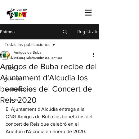
Regístrate
Entrada
Todas las publicaciones
Amigos de Buba
Todas las publicaciones
28 ene 2020
1 min de lectura
Amigos de Buba recibe del
Buba
Ajuntament d'Alcudia los
En Acción
beneficios del Concert de
Colaboradores
Reis 2020
Videos
El Ajuntament d'Alcúdia entrega a la 
ONG Amigos de Buba los beneficios del 
concert de Reis que celebró en el 
Auditori d'Alcúdia en enero de 2020. 