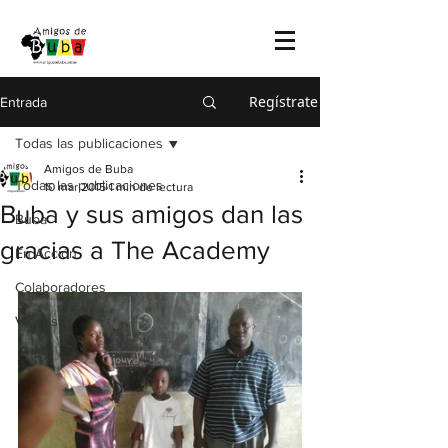
Regístrate
Entrada
Todas las publicaciones
Amigos de Buba
Todas las publicaciones
10 mar 2015
1 min de lectura
Buba y sus amigos dan las
Buba
gracias a The Academy
En Acción
Colaboradores
Videos