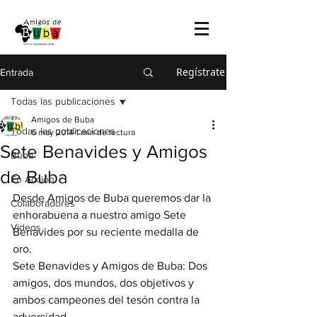
Regístrate
Entrada
Todas las publicaciones
Amigos de Buba
Todas las publicaciones
6 may 2014
1 min de lectura
Sete Benavides y Amigos
Buba
de Buba
En Acción
Desde Amigos de Buba queremos dar la 
Colaboradores
enhorabuena a nuestro amigo Sete 
Videos
Benavides por su reciente medalla de 
oro.
Sete Benavides y Amigos de Buba: Dos 
amigos, dos mundos, dos objetivos y 
ambos campeones del tesón contra la 
adversidad.